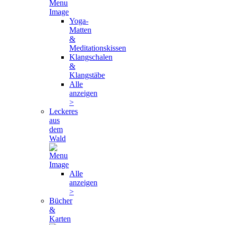
Yoga-
Matten
&
Meditationskissen
Klangschalen
&
Klangstäbe
Alle
anzeigen
>
Leckeres
aus
dem
Wald
Alle
anzeigen
>
Bücher
&
Karten