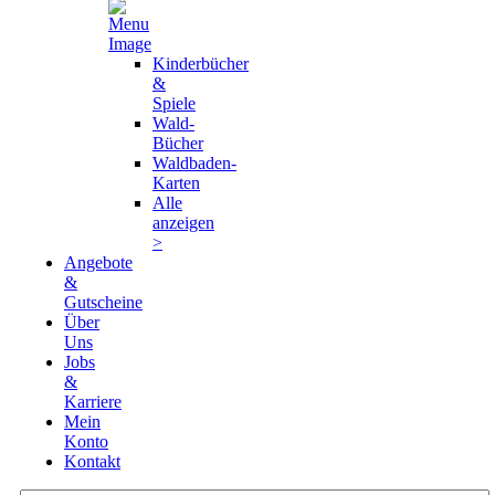
Kinderbücher
&
Spiele
Wald-
Bücher
Waldbaden-
Karten
Alle
anzeigen
>
Angebote
&
Gutscheine
Über
Uns
Jobs
&
Karriere
Mein
Konto
Kontakt