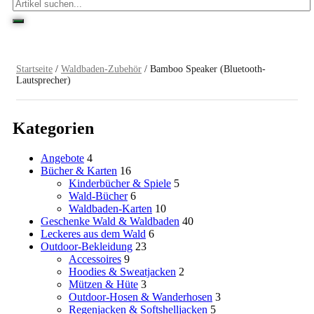
Startseite
/
Waldbaden-Zubehör
/ Bamboo Speaker (Bluetooth-
Lautsprecher)
Kategorien
Angebote
4
Bücher & Karten
16
Kinderbücher & Spiele
5
Wald-Bücher
6
Waldbaden-Karten
10
Geschenke Wald & Waldbaden
40
Leckeres aus dem Wald
6
Outdoor-Bekleidung
23
Accessoires
9
Hoodies & Sweatjacken
2
Mützen & Hüte
3
Outdoor-Hosen & Wanderhosen
3
Regenjacken & Softshelljacken
5