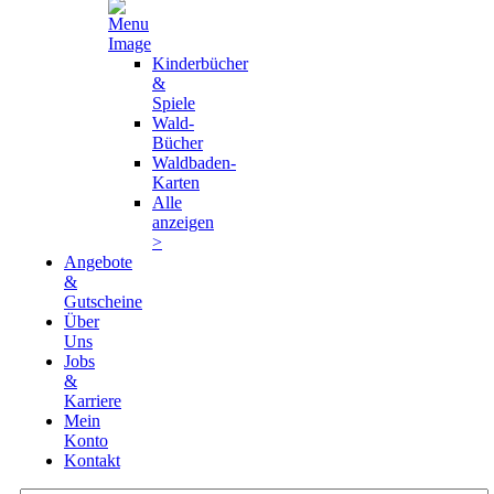
Kinderbücher
&
Spiele
Wald-
Bücher
Waldbaden-
Karten
Alle
anzeigen
>
Angebote
&
Gutscheine
Über
Uns
Jobs
&
Karriere
Mein
Konto
Kontakt