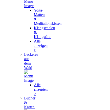
Yoga-
Matten
&
Meditationskissen
Klangschalen
&
Klangstäbe
Alle
anzeigen
>
Leckeres
aus
dem
Wald
Alle
anzeigen
>
Bücher
&
Karten