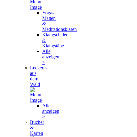
Yoga-
Matten
&
Meditationskissen
Klangschalen
&
Klangstäbe
Alle
anzeigen
>
Leckeres
aus
dem
Wald
Alle
anzeigen
>
Bücher
&
Karten