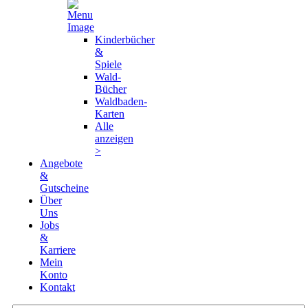
Kinderbücher
&
Spiele
Wald-
Bücher
Waldbaden-
Karten
Alle
anzeigen
>
Angebote
&
Gutscheine
Über
Uns
Jobs
&
Karriere
Mein
Konto
Kontakt