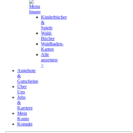
Kinderbücher
&
Spiele
Wald-
Bücher
Waldbaden-
Karten
Alle
anzeigen
>
Angebote
&
Gutscheine
Über
Uns
Jobs
&
Karriere
Mein
Konto
Kontakt