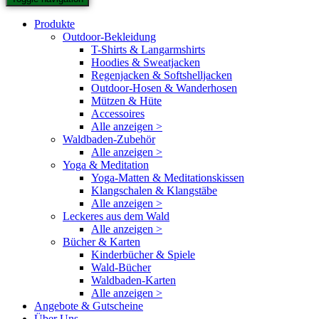
Produkte
Outdoor-Bekleidung
T-Shirts & Langarmshirts
Hoodies & Sweatjacken
Regenjacken & Softshelljacken
Outdoor-Hosen & Wanderhosen
Mützen & Hüte
Accessoires
Alle anzeigen >
Waldbaden-Zubehör
Alle anzeigen >
Yoga & Meditation
Yoga-Matten & Meditationskissen
Klangschalen & Klangstäbe
Alle anzeigen >
Leckeres aus dem Wald
Alle anzeigen >
Bücher & Karten
Kinderbücher & Spiele
Wald-Bücher
Waldbaden-Karten
Alle anzeigen >
Angebote & Gutscheine
Über Uns