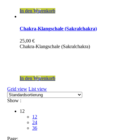
zzgl.
Versandkosten
In den Warenkorb
Chakra-Klangschale (Sakralchakra)
25,00
€
Chakra-Klangschale (Sakralchakra)
inkl. 19 % MwSt.
zzgl.
Versandkosten
In den Warenkorb
Grid view
List view
Show :
12
12
24
36
Page: