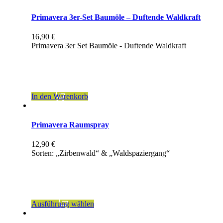
Primavera 3er-Set Baumöle – Duftende Waldkraft
16,90
€
Primavera 3er Set Baumöle - Duftende Waldkraft
inkl. 19 % MwSt.
zzgl.
Versandkosten
In den Warenkorb
Primavera Raumspray
12,90
€
Sorten: „Zirbenwald“ & „Waldspaziergang“
inkl. MwSt.
zzgl.
Versandkosten
Dieses
Ausführung wählen
Produkt
weist