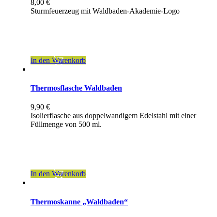
8,00
€
Sturmfeuerzeug mit Waldbaden-Akademie-Logo
inkl. 19 % MwSt.
zzgl.
Versandkosten
In den Warenkorb
Thermosflasche Waldbaden
9,90
€
Isolierflasche aus doppelwandigem Edelstahl mit einer
Füllmenge von 500 ml.
inkl. 19 % MwSt.
zzgl.
Versandkosten
In den Warenkorb
Thermoskanne „Waldbaden“