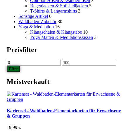
Outdoor-Hosen & Wanderhosen
3
Regenjacken & Softshelljacken
5
T-Shirts & Langarmshirts
3
Sonstige Artikel
6
Waldbaden-Zubehör
30
Yoga & Meditation
16
Klangschalen & Klangstäbe
10
Yoga-Matten & Meditationskissen
3
Preisfilter
Min.
Max.
Preis
Preis
Filter
Meistverkauft
Kartenset - Waldbaden-Elementarkarten für Erwachsene
& Gruppen
19,99
€