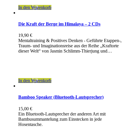
In den Warenkorb
Die Kraft der Berge im Himalaya – 2 CDs
19,90
€
Mentaltraining & Positives Denken - Geführte Etappen-,
Traum- und Imaginationsreise aus der Reihe „Kraftorte
dieser Welt“ von Jasmin Schlimm-Thierjung und…
inkl. 19 % MwSt.
zzgl.
Versandkosten
In den Warenkorb
Bamboo Speaker (Bluetooth-Lautsprecher)
15,00
€
Ein Bluetooth-Lautsprecher der anderen Art mit
Bambusummantelung zum Einstecken in jede
Hosentasche.