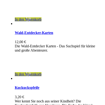
inkl. 19 % MwSt.
zzgl.
Versandkosten
In den Warenkorb
Wald-Entdecker-Karten
12,00
€
Die Wald-Entdecker Karten - Das Suchspiel für kleine
und große Abenteurer.
inkl. 7 % MwSt.
zzgl.
Versandkosten
In den Warenkorb
Kuckuckspfeife
3,20
€
Wer kennt Sie noch aus seiner Kindheit? Die