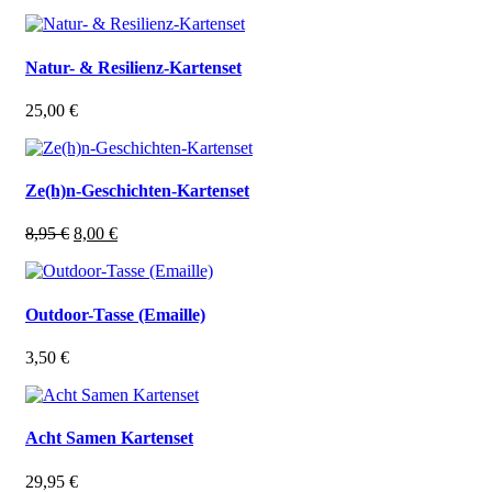
Natur- & Resilienz-Kartenset
25,00
€
Ze(h)n-Geschichten-Kartenset
Ursprünglicher
Aktueller
8,95
€
8,00
€
Preis
Preis
war:
ist:
8,95 €
8,00 €.
Outdoor-Tasse (Emaille)
3,50
€
Acht Samen Kartenset
29,95
€