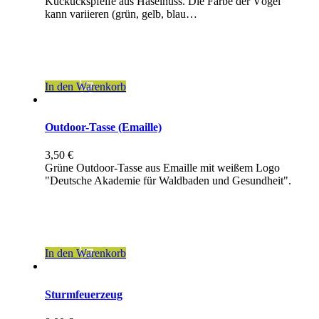
Kuckuckspfeife aus Haselnuss. Die Farbe der Vögel
kann variieren (grün, gelb, blau…
inkl. 19 % MwSt.
zzgl.
Versandkosten
In den Warenkorb
Outdoor-Tasse (Emaille)
3,50
€
Grüne Outdoor-Tasse aus Emaille mit weißem Logo
"Deutsche Akademie für Waldbaden und Gesundheit".
inkl. 19 % MwSt.
zzgl.
Versandkosten
In den Warenkorb
Sturmfeuerzeug