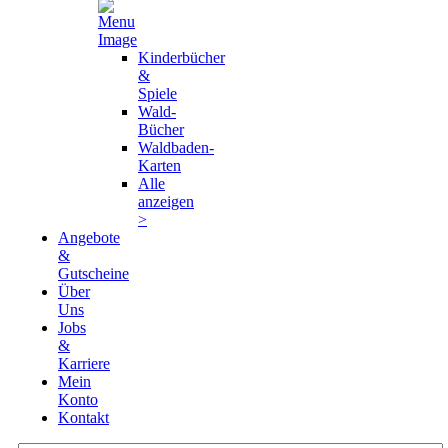
Kinderbücher
&
Spiele
Wald-
Bücher
Waldbaden-
Karten
Alle
anzeigen
>
Angebote
&
Gutscheine
Über
Uns
Jobs
&
Karriere
Mein
Konto
Kontakt