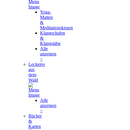
Yoga-
Matten
&
Meditationskissen
Klangschalen
&
Klangstäbe
Alle
anzeigen
>
Leckeres
aus
dem
Wald
Alle
anzeigen
>
Bücher
&
Karten