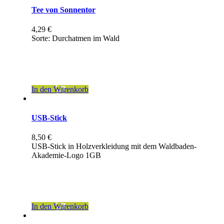
mehrere
Tee von Sonnentor
Varianten
auf.
4,29
€
Die
Sorte: Durchatmen im Wald
Optionen
können
inkl. 7 % MwSt.
auf
der
zzgl.
Versandkosten
Produktseite
gewählt
In den Warenkorb
werden
USB-Stick
8,50
€
USB-Stick in Holzverkleidung mit dem Waldbaden-
Akademie-Logo 1GB
inkl. 19 % MwSt.
zzgl.
Versandkosten
In den Warenkorb