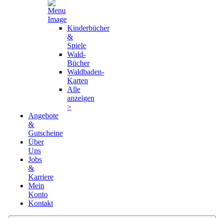
Kinderbücher
&
Spiele
Wald-
Bücher
Waldbaden-
Karten
Alle
anzeigen
>
Angebote
&
Gutscheine
Über
Uns
Jobs
&
Karriere
Mein
Konto
Kontakt