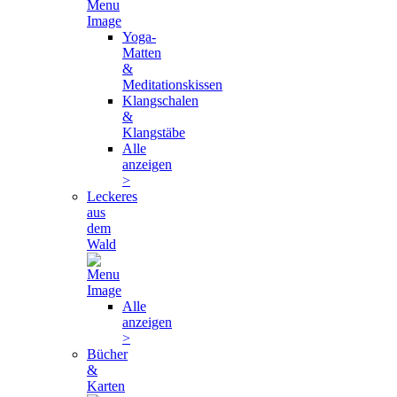
Yoga-
Matten
&
Meditationskissen
Klangschalen
&
Klangstäbe
Alle
anzeigen
>
Leckeres
aus
dem
Wald
Alle
anzeigen
>
Bücher
&
Karten