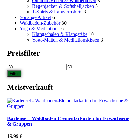
Outdoor-Hosen & Wanderhosen
3
Regenjacken & Softshelljacken
5
T-Shirts & Langarmshirts
3
Sonstige Artikel
6
Waldbaden-Zubehör
30
Yoga & Meditation
16
Klangschalen & Klangstäbe
10
Yoga-Matten & Meditationskissen
3
Preisfilter
Min.
Max.
Preis
Preis
Filter
Meistverkauft
Kartenset - Waldbaden-Elementarkarten für Erwachsene
& Gruppen
19,99
€