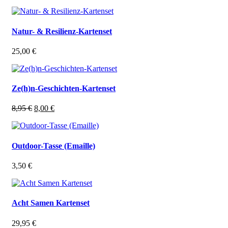
Natur- & Resilienz-Kartenset
25,00
€
Ze(h)n-Geschichten-Kartenset
Ursprünglicher
Aktueller
8,95
€
8,00
€
Preis
Preis
war:
ist:
8,95 €
8,00 €.
Outdoor-Tasse (Emaille)
3,50
€
Acht Samen Kartenset
29,95
€