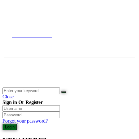
Impressum
Widerrufsbelehrung
Versandarten
Datenschutzerklärung
© 2026 Waldladen St. Martin | Deutsche Akademie für Waldbaden
und Gesundheit | Jasmin Schlimm-Thierjung
Close
Sign in Or Register
Forgot your password?