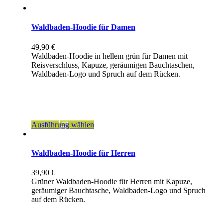
Waldbaden-Hoodie für Damen
49,90
€
Waldbaden-Hoodie in hellem grün für Damen mit
Reisverschluss, Kapuze, geräumigen Bauchtaschen,
Waldbaden-Logo und Spruch auf dem Rücken.
inkl. MwSt.
zzgl.
Versandkosten
Dieses
Ausführung wählen
Produkt
weist
mehrere
Waldbaden-Hoodie für Herren
Varianten
auf.
39,90
€
Die
Grüner Waldbaden-Hoodie für Herren mit Kapuze,
Optionen
geräumiger Bauchtasche, Waldbaden-Logo und Spruch
können
auf dem Rücken.
auf
der
inkl. MwSt.
Produktseite