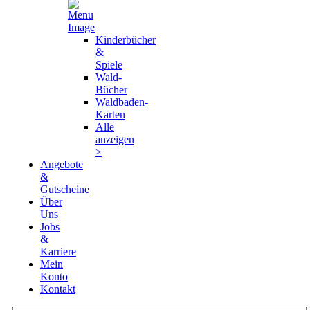
Kinderbücher
&
Spiele
Wald-
Bücher
Waldbaden-
Karten
Alle
anzeigen
>
Angebote
&
Gutscheine
Über
Uns
Jobs
&
Karriere
Mein
Konto
Kontakt