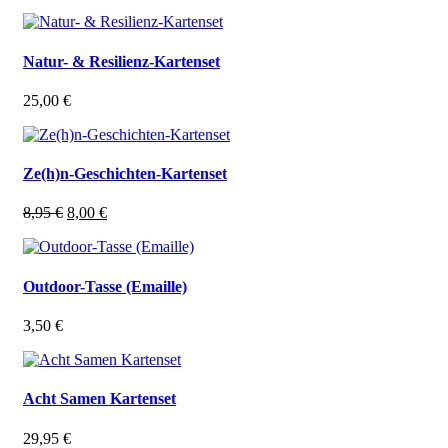
Natur- & Resilienz-Kartenset
25,00
€
Ze(h)n-Geschichten-Kartenset
Ursprünglicher
Aktueller
8,95
€
8,00
€
Preis
Preis
war:
ist:
8,95 €
8,00 €.
Outdoor-Tasse (Emaille)
3,50
€
Acht Samen Kartenset
29,95
€