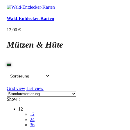
Wald-Entdecker-Karten
12,00
€
Mützen & Hüte
Grid view
List view
Show :
12
12
24
36