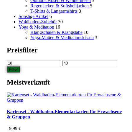
Outdoor-Hosen & Wanderhosen
3
Regenjacken & Softshelljacken
5
T-Shirts & Langarmshirts
3
Sonstige Artikel
6
Waldbaden-Zubehör
30
Yoga & Meditation
16
Klangschalen & Klangstäbe
10
Yoga-Matten & Meditationskissen
3
Preisfilter
Min.
Max.
Preis
Preis
Filter
Meistverkauft
Kartenset - Waldbaden-Elementarkarten für Erwachsene
& Gruppen
19,99
€