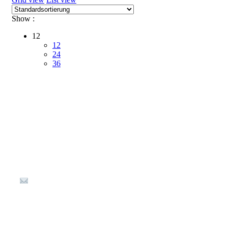
Show :
12
12
24
36
Kontakt
Kellereistraße 1
67487 St. Martin
(+49) 6323 80 898-36
info@Waldladen-Stmartin.de
Öffnungszeiten