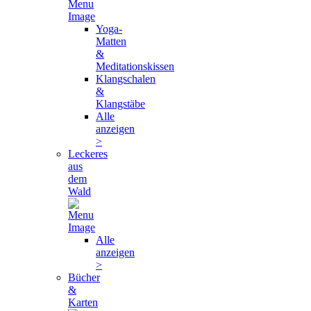
Yoga-
Matten
&
Meditationskissen
Klangschalen
&
Klangstäbe
Alle
anzeigen
>
Leckeres
aus
dem
Wald
Alle
anzeigen
>
Bücher
&
Karten