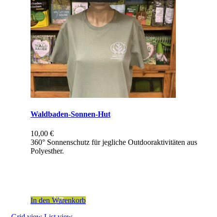
Waldbaden-Sonnen-Hut
10,00
€
360° Sonnenschutz für jegliche Outdooraktivitäten aus
Polyesther.
inkl. 19 % MwSt.
zzgl.
Versandkosten
In den Warenkorb
Grid view
List view