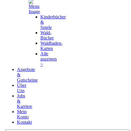
Kinderbücher
&
Spiele
Wald-
Bücher
Waldbaden-
Karten
Alle
anzeigen
>
Angebote
&
Gutscheine
Über
Uns
Jobs
&
Karriere
Mein
Konto
Kontakt