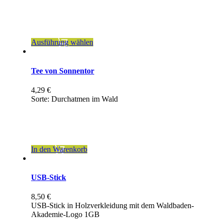
inkl. MwSt.
zzgl.
Versandkosten
Dieses
Ausführung wählen
Produkt
weist
mehrere
Tee von Sonnentor
Varianten
auf.
4,29
€
Die
Sorte: Durchatmen im Wald
Optionen
können
inkl. 7 % MwSt.
auf
der
zzgl.
Versandkosten
Produktseite
gewählt
In den Warenkorb
werden
USB-Stick
8,50
€
USB-Stick in Holzverkleidung mit dem Waldbaden-
Akademie-Logo 1GB