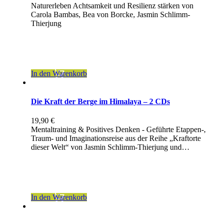
Naturerleben Achtsamkeit und Resilienz stärken von
Carola Bambas, Bea von Borcke, Jasmin Schlimm-
Thierjung
inkl. 7 % MwSt.
zzgl.
Versandkosten
In den Warenkorb
Die Kraft der Berge im Himalaya – 2 CDs
19,90
€
Mentaltraining & Positives Denken - Geführte Etappen-,
Traum- und Imaginationsreise aus der Reihe „Kraftorte
dieser Welt“ von Jasmin Schlimm-Thierjung und…
inkl. 19 % MwSt.
zzgl.
Versandkosten
In den Warenkorb