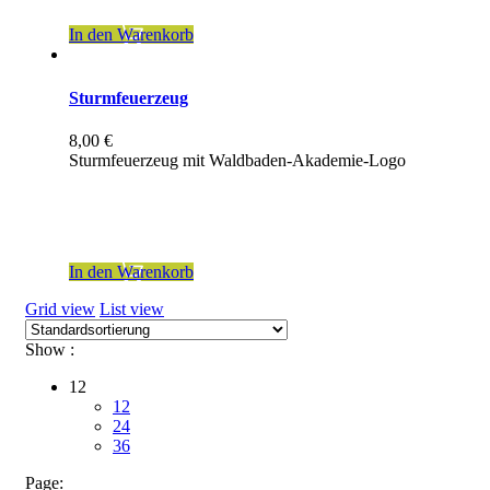
In den Warenkorb
Sturmfeuerzeug
8,00
€
Sturmfeuerzeug mit Waldbaden-Akademie-Logo
inkl. 19 % MwSt.
zzgl.
Versandkosten
In den Warenkorb
Grid view
List view
Show :
12
12
24
36
Page: