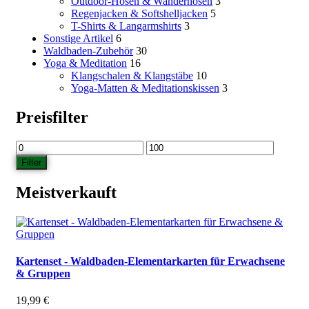
Outdoor-Hosen & Wanderhosen
3
Regenjacken & Softshelljacken
5
T-Shirts & Langarmshirts
3
Sonstige Artikel
6
Waldbaden-Zubehör
30
Yoga & Meditation
16
Klangschalen & Klangstäbe
10
Yoga-Matten & Meditationskissen
3
Preisfilter
Min.
Max.
Preis
Preis
Filter
Meistverkauft
Kartenset - Waldbaden-Elementarkarten für Erwachsene
& Gruppen
19,99
€