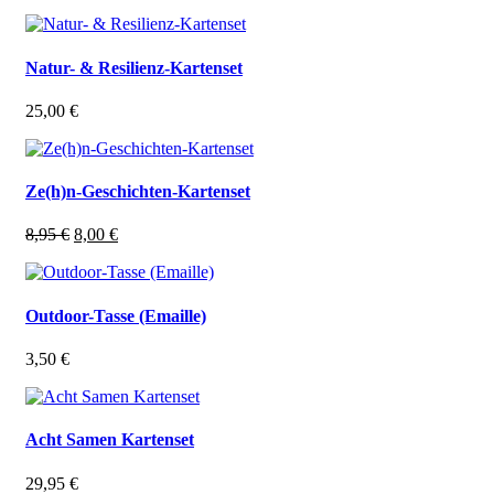
Natur- & Resilienz-Kartenset
25,00
€
Ze(h)n-Geschichten-Kartenset
Ursprünglicher
Aktueller
8,95
€
8,00
€
Preis
Preis
war:
ist:
8,95 €
8,00 €.
Outdoor-Tasse (Emaille)
3,50
€
Acht Samen Kartenset
29,95
€