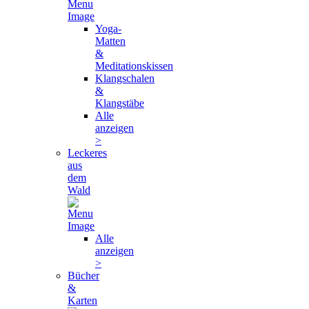
Yoga-
Matten
&
Meditationskissen
Klangschalen
&
Klangstäbe
Alle
anzeigen
>
Leckeres
aus
dem
Wald
Alle
anzeigen
>
Bücher
&
Karten