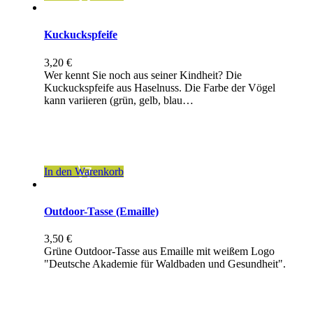
Kuckuckspfeife
3,20
€
Wer kennt Sie noch aus seiner Kindheit? Die
Kuckuckspfeife aus Haselnuss. Die Farbe der Vögel
kann variieren (grün, gelb, blau…
inkl. 19 % MwSt.
zzgl.
Versandkosten
In den Warenkorb
Outdoor-Tasse (Emaille)
3,50
€
Grüne Outdoor-Tasse aus Emaille mit weißem Logo
"Deutsche Akademie für Waldbaden und Gesundheit".
inkl. 19 % MwSt.
zzgl.
Versandkosten