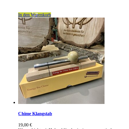
zzgl.
Versandkosten
In den Warenkorb
Chime Klangstab
19,00
€