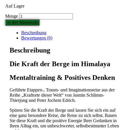
Auf Lager
Die
Kraft
In den Warenkorb
der
Berge
Beschreibung
im
Bewertungen (0)
Himalaya
–
Beschreibung
2
CDs
Die Kraft der Berge im Himalaya
Menge
Mentaltraining & Positives Denken
Geführte Etappen-, Traum- und Imaginationsreise aus der
Reihe „Kraftorte dieser Welt“ von Jasmin Schlimm-
Thierjung und Peter Jochem Edrich.
Spüren Sie die Kraft der Berge und lassen Sie sich ein auf
eine ganz besondere Reise, die Reise zu sich selbst. Bauen
Sie diese Kraft und die positive Energie Ihrer Gedanken in
Ihren Alltag ein, um unbeschwerter, selbstbestimmter Leben