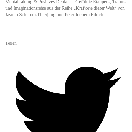
Mentaltraining & Positives Denken –
Geführte Etappen-, Traum-
und Imaginationsreise aus der Reihe „Kraftorte dieser Welt“ von
Jasmin Schlimm-Thierjung und Peter Jochem Edrich.
Teilen