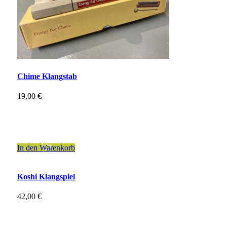
Chime Klangstab
19,00
€
inkl. 19 % MwSt.
zzgl.
Versandkosten
In den Warenkorb
Koshi Klangspiel
42,00
€
inkl. 19 % MwSt.