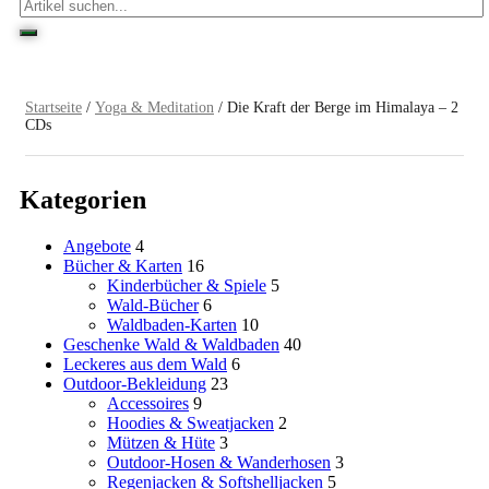
Startseite
/
Yoga & Meditation
/ Die Kraft der Berge im Himalaya – 2
CDs
Kategorien
Angebote
4
Bücher & Karten
16
Kinderbücher & Spiele
5
Wald-Bücher
6
Waldbaden-Karten
10
Geschenke Wald & Waldbaden
40
Leckeres aus dem Wald
6
Outdoor-Bekleidung
23
Accessoires
9
Hoodies & Sweatjacken
2
Mützen & Hüte
3
Outdoor-Hosen & Wanderhosen
3
Regenjacken & Softshelljacken
5