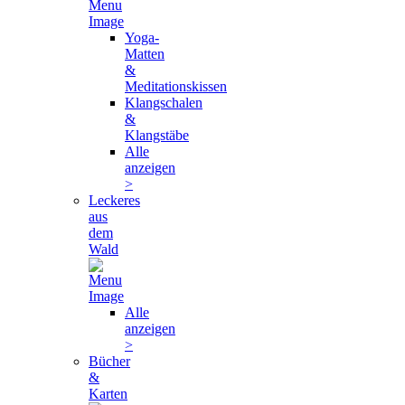
Yoga-
Matten
&
Meditationskissen
Klangschalen
&
Klangstäbe
Alle
anzeigen
>
Leckeres
aus
dem
Wald
Alle
anzeigen
>
Bücher
&
Karten