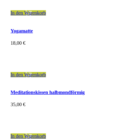
zzgl.
Versandkosten
In den Warenkorb
Yogamatte
18,00
€
inkl. 19 % MwSt.
zzgl.
Versandkosten
In den Warenkorb
Meditationskissen halbmondförmig
35,00
€
inkl. 19 % MwSt.
zzgl.
Versandkosten
In den Warenkorb