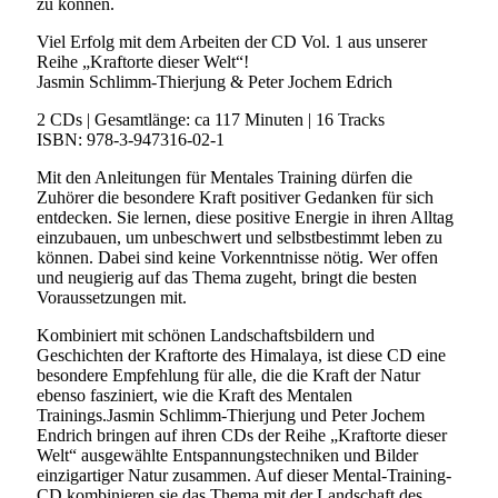
zu können.
Viel Erfolg mit dem Arbeiten der CD Vol. 1 aus unserer
Reihe „Kraftorte dieser Welt“!
Jasmin Schlimm-Thierjung & Peter Jochem Edrich
2 CDs | Gesamtlänge: ca 117 Minuten | 16 Tracks
ISBN: 978-3-947316-02-1
Mit den Anleitungen für Mentales Training dürfen die
Zuhörer die besondere Kraft positiver Gedanken für sich
entdecken. Sie lernen, diese positive Energie in ihren Alltag
einzubauen, um unbeschwert und selbstbestimmt leben zu
können. Dabei sind keine Vorkenntnisse nötig. Wer offen
und neugierig auf das Thema zugeht, bringt die besten
Voraussetzungen mit.
Kombiniert mit schönen Landschaftsbildern und
Geschichten der Kraftorte des Himalaya, ist diese CD eine
besondere Empfehlung für alle, die die Kraft der Natur
ebenso fasziniert, wie die Kraft des Mentalen
Trainings.Jasmin Schlimm-Thierjung und Peter Jochem
Endrich bringen auf ihren CDs der Reihe „Kraftorte dieser
Welt“ ausgewählte Entspannungstechniken und Bilder
einzigartiger Natur zusammen. Auf dieser Mental-Training-
CD kombinieren sie das Thema mit der Landschaft des