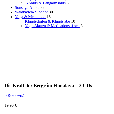
T-Shirts & Langarmshirts
3
Sonstige Artikel
6
Waldbaden-Zubehör
30
Yoga & Meditation
16
Klangschalen & Klangstäbe
10
Yoga-Matten & Meditationskissen
3
Die Kraft der Berge im Himalaya – 2 CDs
0
Review(s)
19,90
€