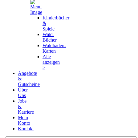
Kinderbücher
&
Spiele
Wald-
Bücher
Waldbaden-
Karten
Alle
anzeigen
>
Angebote
&
Gutscheine
Über
Uns
Jobs
&
Karriere
Mein
Konto
Kontakt