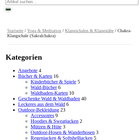
Startseite
/
Yoga & Meditation
/
Klangschalen & Klangstäbe
/ Chakra-
Klangschale (Sakralchakra)
Kategorien
Angebote
4
Bücher & Karten
16
Kinderbücher & Spiele
5
Wald-Bücher
6
Waldbaden-Karten
10
Geschenke Wald & Waldbaden
40
Leckeres aus dem Wald
6
Outdoor-Bekleidung
23
Accessoires
9
Hoodies & Sweatjacken
2
Mützen & Hüte
3
Outdoor-Hosen & Wanderhosen
3
Regenjacken & Softshelljacken
5