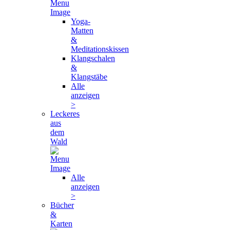
Yoga-
Matten
&
Meditationskissen
Klangschalen
&
Klangstäbe
Alle
anzeigen
>
Leckeres
aus
dem
Wald
Alle
anzeigen
>
Bücher
&
Karten