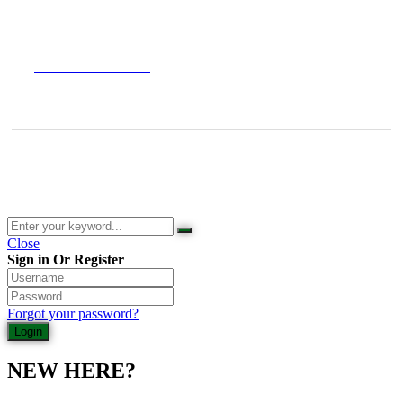
Widerrufsbelehrung
Versandarten
Datenschutzerklärung
© 2026 Waldladen St. Martin | Deutsche Akademie für Waldbaden
und Gesundheit | Jasmin Schlimm-Thierjung
Close
Sign in Or Register
Forgot your password?
NEW HERE?