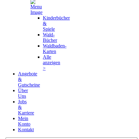
Kinderbücher
&
Spiele
Wald-
Bücher
Waldbaden-
Karten
Alle
anzeigen
>
Angebote
&
Gutscheine
Über
Uns
Jobs
&
Karriere
Mein
Konto
Kontakt