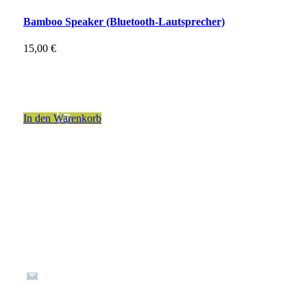
Bamboo Speaker (Bluetooth-Lautsprecher)
15,00
€
inkl. 19 % MwSt.
zzgl.
Versandkosten
In den Warenkorb
Kontakt
Kellereistraße 1
67487 St. Martin
(+49) 6323 80 898-36
info@Waldladen-Stmartin.de
Öffnungszeiten