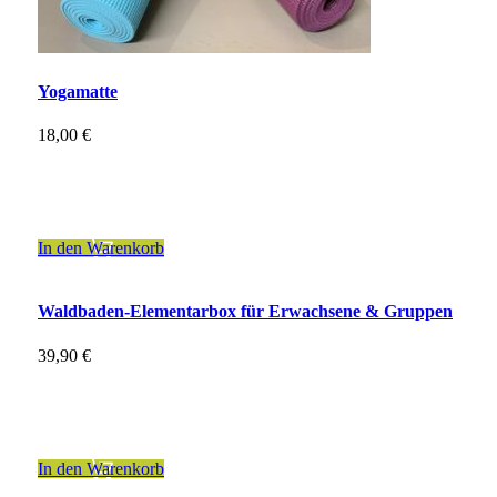
Yogamatte
18,00
€
inkl. 19 % MwSt.
zzgl.
Versandkosten
In den Warenkorb
Waldbaden-Elementarbox für Erwachsene & Gruppen
39,90
€
inkl. 7 % MwSt.
zzgl.
Versandkosten
In den Warenkorb