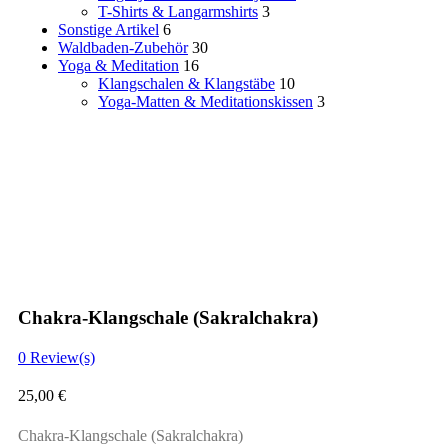
T-Shirts & Langarmshirts
3
Sonstige Artikel
6
Waldbaden-Zubehör
30
Yoga & Meditation
16
Klangschalen & Klangstäbe
10
Yoga-Matten & Meditationskissen
3
Chakra-Klangschale (Sakralchakra)
0
Review(s)
25,00
€
Chakra-Klangschale (Sakralchakra)