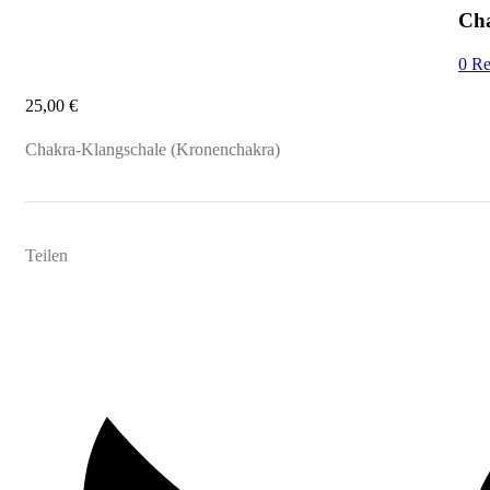
Cha
0
Re
25,00
€
Chakra-Klangschale (Kronenchakra)
Teilen