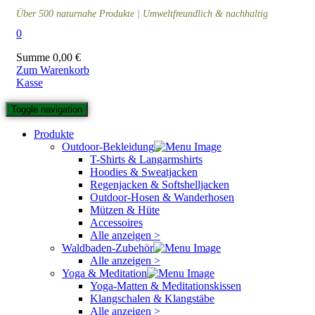
Über 500 naturnahe Produkte | Umweltfreundlich & nachhaltig
0
Summe
0,00
€
Zum Warenkorb
Kasse
Toggle navigation
Produkte
Outdoor-Bekleidung
T-Shirts & Langarmshirts
Hoodies & Sweatjacken
Regenjacken & Softshelljacken
Outdoor-Hosen & Wanderhosen
Mützen & Hüte
Accessoires
Alle anzeigen >
Waldbaden-Zubehör
Alle anzeigen >
Yoga & Meditation
Yoga-Matten & Meditationskissen
Klangschalen & Klangstäbe
Alle anzeigen >