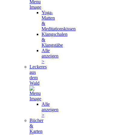
Yoga-
Matten
&
Meditationskissen
Klangschalen
&
Klangstäbe
Alle
anzeigen
>
Leckeres
aus
dem
Wald
Alle
anzeigen
>
Bücher
&
Karten