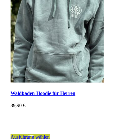
Waldbaden-Hoodie für Herren
39,90
€
inkl. MwSt.
zzgl.
Versandkosten
Dieses
Ausführung wählen