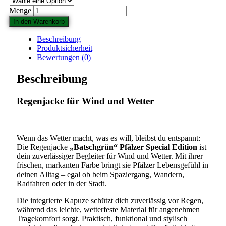
Regenjacke
„Batschgrün“
In den Warenkorb
Pfälzer
Special
Beschreibung
Edition
Produktsicherheit
für
Bewertungen (0)
Damen
Menge
Beschreibung
Regenjacke für Wind und Wetter
Wenn das Wetter macht, was es will, bleibst du entspannt:
Die Regenjacke
„Batschgrün“ Pfälzer Special Edition
ist
dein zuverlässiger Begleiter für Wind und Wetter. Mit ihrer
frischen, markanten Farbe bringt sie Pfälzer Lebensgefühl in
deinen Alltag – egal ob beim Spaziergang, Wandern,
Radfahren oder in der Stadt.
Die integrierte Kapuze schützt dich zuverlässig vor Regen,
während das leichte, wetterfeste Material für angenehmen
Tragekomfort sorgt. Praktisch, funktional und stylisch