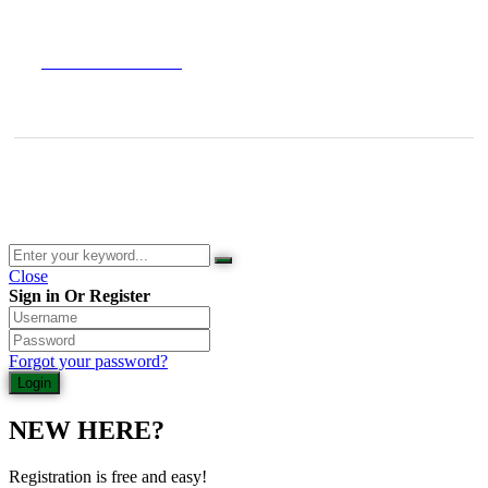
Versandarten
Datenschutzerklärung
© 2026 Waldladen St. Martin | Deutsche Akademie für Waldbaden
und Gesundheit | Jasmin Schlimm-Thierjung
Close
Sign in Or Register
Forgot your password?
NEW HERE?
Registration is free and easy!