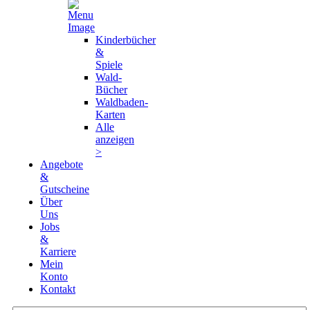
Kinderbücher
&
Spiele
Wald-
Bücher
Waldbaden-
Karten
Alle
anzeigen
>
Angebote
&
Gutscheine
Über
Uns
Jobs
&
Karriere
Mein
Konto
Kontakt