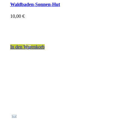
Waldbaden-Sonnen-Hut
10,00
€
inkl. 19 % MwSt.
zzgl.
Versandkosten
In den Warenkorb
Kontakt
Kellereistraße 1
67487 St. Martin
(+49) 6323 80 898-36
info@Waldladen-Stmartin.de
Öffnungszeiten