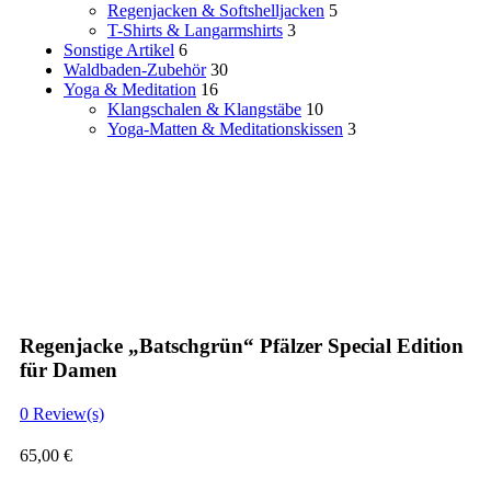
Regenjacken & Softshelljacken
5
T-Shirts & Langarmshirts
3
Sonstige Artikel
6
Waldbaden-Zubehör
30
Yoga & Meditation
16
Klangschalen & Klangstäbe
10
Yoga-Matten & Meditationskissen
3
Regenjacke „Batschgrün“ Pfälzer Special Edition
für Damen
0
Review(s)
65,00
€