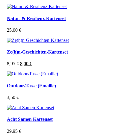
Natur- & Resilienz-Kartenset
25,00
€
Ze(h)n-Geschichten-Kartenset
Ursprünglicher
Aktueller
8,95
€
8,00
€
Preis
Preis
war:
ist:
8,95 €
8,00 €.
Outdoor-Tasse (Emaille)
3,50
€
Acht Samen Kartenset
29,95
€