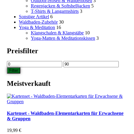
Outdoor-Hosen & Wanderhosen
3
Regenjacken & Softshelljacken
5
T-Shirts & Langarmshirts
3
Sonstige Artikel
6
Waldbaden-Zubehör
30
Yoga & Meditation
16
Klangschalen & Klangstäbe
10
Yoga-Matten & Meditationskissen
3
Preisfilter
Min.
Max.
Preis
Preis
Filter
Meistverkauft
Kartenset - Waldbaden-Elementarkarten für Erwachsene
& Gruppen
19,99
€