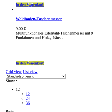
In den Warenkorb
Waldbaden-Taschenmesser
9,00
€
Multifunktionales Edelstahl-Taschenmesser mit 9
Funktionen und Holzgehäuse.
inkl. 19 % MwSt.
zzgl.
Versandkosten
In den Warenkorb
Grid view
List view
Show :
12
12
24
36
Page: