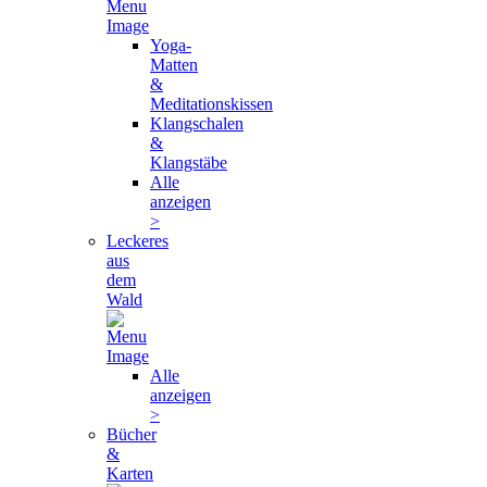
Yoga-
Matten
&
Meditationskissen
Klangschalen
&
Klangstäbe
Alle
anzeigen
>
Leckeres
aus
dem
Wald
Alle
anzeigen
>
Bücher
&
Karten