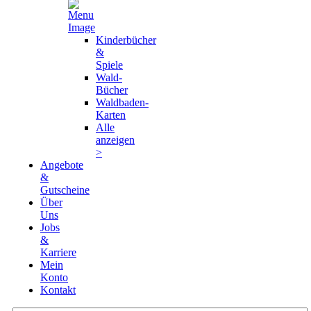
Kinderbücher
&
Spiele
Wald-
Bücher
Waldbaden-
Karten
Alle
anzeigen
>
Angebote
&
Gutscheine
Über
Uns
Jobs
&
Karriere
Mein
Konto
Kontakt