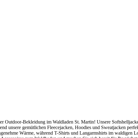
ler Outdoor-Bekleidung im Waldladen St. Martin! Unsere Softshelljack
nd unsere gemütlichen Fleecejacken, Hoodies und Sweatjacken perfekt
angenehme Wärme, während T-Shirts und Langarmshirts im waldigen Lo