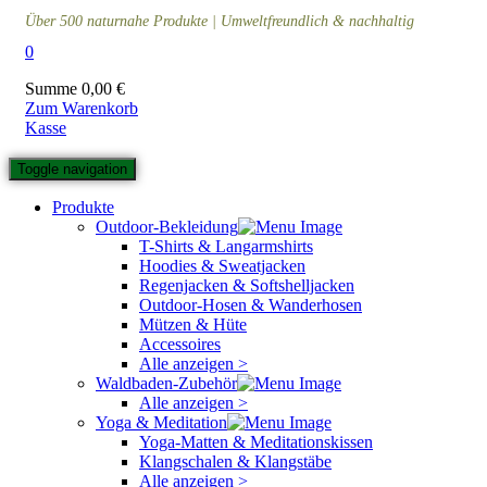
Über 500 naturnahe Produkte | Umweltfreundlich & nachhaltig
0
Summe
0,00
€
Zum Warenkorb
Kasse
Toggle navigation
Produkte
Outdoor-Bekleidung
T-Shirts & Langarmshirts
Hoodies & Sweatjacken
Regenjacken & Softshelljacken
Outdoor-Hosen & Wanderhosen
Mützen & Hüte
Accessoires
Alle anzeigen >
Waldbaden-Zubehör
Alle anzeigen >
Yoga & Meditation
Yoga-Matten & Meditationskissen
Klangschalen & Klangstäbe
Alle anzeigen >