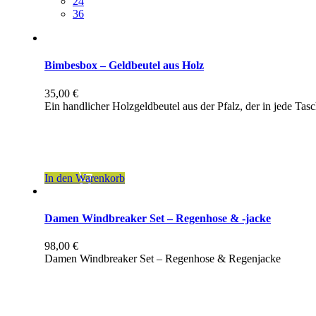
24
36
Bimbesbox – Geldbeutel aus Holz
35,00
€
Ein handlicher Holzgeldbeutel aus der Pfalz, der in jede Tasc
inkl. 19 % MwSt.
zzgl.
Versandkosten
In den Warenkorb
Damen Windbreaker Set – Regenhose & -jacke
98,00
€
Damen Windbreaker Set – Regenhose & Regenjacke
inkl. MwSt.
zzgl.
Versandkosten