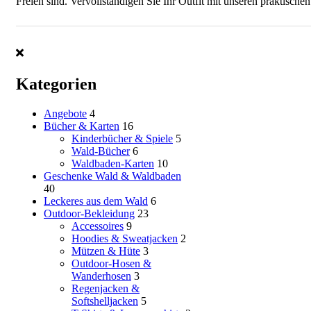
Freien sind. Vervollständigen Sie Ihr Outfit mit unseren praktisch
Kategorien
Angebote
4
Bücher & Karten
16
Kinderbücher & Spiele
5
Wald-Bücher
6
Waldbaden-Karten
10
Geschenke Wald & Waldbaden
40
Leckeres aus dem Wald
6
Outdoor-Bekleidung
23
Accessoires
9
Hoodies & Sweatjacken
2
Mützen & Hüte
3
Outdoor-Hosen &
Wanderhosen
3
Regenjacken &
Softshelljacken
5