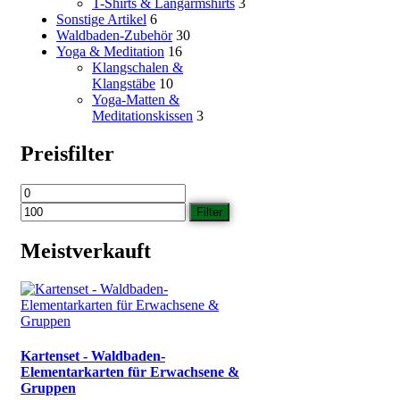
T-Shirts & Langarmshirts
3
Sonstige Artikel
6
Waldbaden-Zubehör
30
Yoga & Meditation
16
Klangschalen &
Klangstäbe
10
Yoga-Matten &
Meditationskissen
3
Preisfilter
Min.
Max.
Preis
Preis
Filter
Meistverkauft
Kartenset - Waldbaden-
Elementarkarten für Erwachsene &
Gruppen