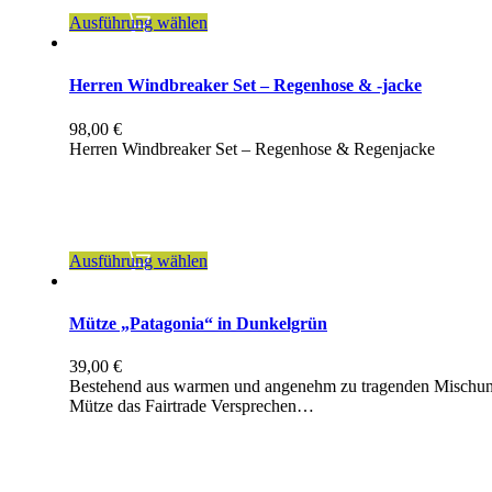
Dieses
Ausführung wählen
Produkt
weist
mehrere
Herren Windbreaker Set – Regenhose & -jacke
Varianten
auf.
98,00
€
Die
Herren Windbreaker Set – Regenhose & Regenjacke
Optionen
können
inkl. MwSt.
auf
der
zzgl.
Versandkosten
Produktseite
gewählt
Dieses
Ausführung wählen
werden
Produkt
weist
mehrere
Mütze „Patagonia“ in Dunkelgrün
Varianten
auf.
39,00
€
Die
Bestehend aus warmen und angenehm zu tragenden Mischung
Optionen
Mütze das Fairtrade Versprechen…
können
auf
inkl. 19 % MwSt.
der
Produktseite
zzgl.
Versandkosten