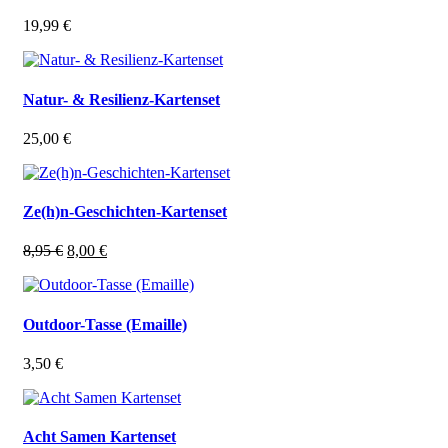
19,99
€
Natur- & Resilienz-Kartenset
25,00
€
Ze(h)n-Geschichten-Kartenset
Ursprünglicher
Aktueller
8,95
€
8,00
€
Preis
Preis
war:
ist:
8,95 €
8,00 €.
Outdoor-Tasse (Emaille)
3,50
€
Acht Samen Kartenset