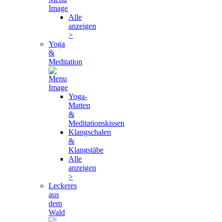
Alle
anzeigen
>
Yoga
&
Meditation
Yoga-
Matten
&
Meditationskissen
Klangschalen
&
Klangstäbe
Alle
anzeigen
>
Leckeres
aus
dem
Wald