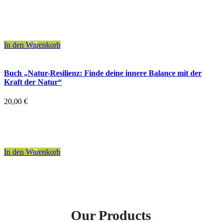
inkl. 7 % MwSt.
zzgl.
Versandkosten
In den Warenkorb
Buch „Natur-Resilienz: Finde deine innere Balance mit der
Kraft der Natur“
20,00
€
inkl. 7 % MwSt.
zzgl.
Versandkosten
In den Warenkorb
Our Products