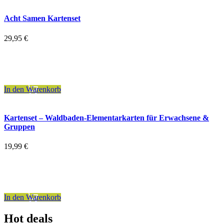
Acht Samen Kartenset
29,95
€
inkl. 7 % MwSt.
zzgl.
Versandkosten
In den Warenkorb
Kartenset – Waldbaden-Elementarkarten für Erwachsene &
Gruppen
19,99
€
inkl. 7 % MwSt.
zzgl.
Versandkosten
In den Warenkorb
Hot deals