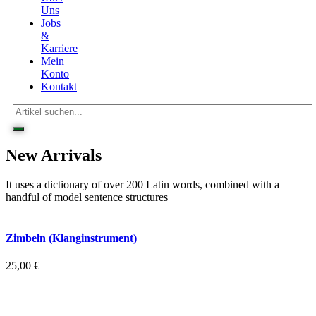
Uns
Jobs
&
Karriere
Mein
Konto
Kontakt
New
Arrivals
It uses a dictionary of over 200 Latin words, combined with a
handful of model sentence structures
Zimbeln (Klanginstrument)
25,00
€
inkl. 19 % MwSt.
zzgl.
Versandkosten