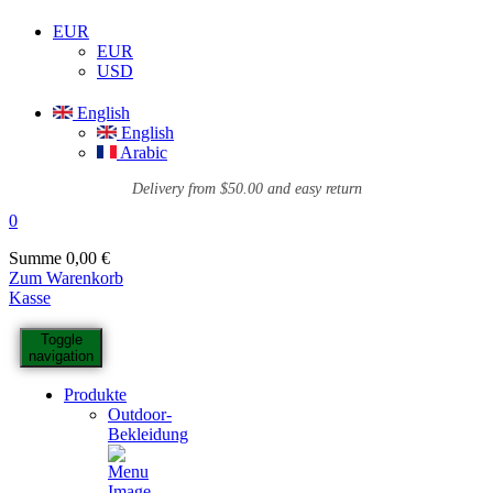
EUR
EUR
USD
English
English
Arabic
Delivery from $50.00 and easy return
0
Summe
0,00
€
Zum Warenkorb
Kasse
Toggle
navigation
Produkte
Outdoor-
Bekleidung