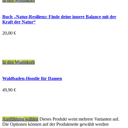
In den Warenkorb
Buch „Natur-Resilienz: Finde deine innere Balance mit der
Kraft der Natur“
20,00
€
inkl. 7 % MwSt.
zzgl.
Versandkosten
In den Warenkorb
Waldbaden-Hoodie für Damen
49,90
€
inkl. MwSt.
zzgl.
Versandkosten
Ausführung wählen
Dieses Produkt weist mehrere Varianten auf.
Die Optionen können auf der Produktseite gewählt werden