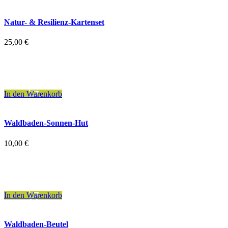
Natur- & Resilienz-Kartenset
25,00
€
inkl. 7 % MwSt.
zzgl.
Versandkosten
In den Warenkorb
Waldbaden-Sonnen-Hut
10,00
€
inkl. 19 % MwSt.
zzgl.
Versandkosten
In den Warenkorb
Waldbaden-Beutel