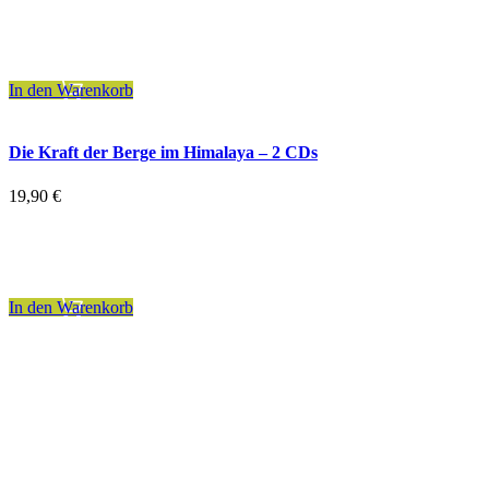
inkl. 19 % MwSt.
zzgl.
Versandkosten
In den Warenkorb
Die Kraft der Berge im Himalaya – 2 CDs
19,90
€
inkl. 19 % MwSt.
zzgl.
Versandkosten
In den Warenkorb
Kontakt
Kellereistraße 1
67487 St. Martin