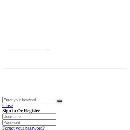
AGB
Impressum
Widerrufsbelehrung
Versandarten
Datenschutzerklärung
© 2026 Waldladen St. Martin | Deutsche Akademie für Waldbaden
und Gesundheit | Jasmin Schlimm-Thierjung
Close
Sign in Or Register
Forgot your password?