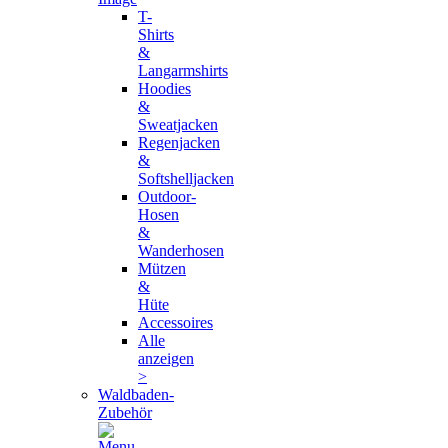
T-
Shirts
&
Langarmshirts
Hoodies
&
Sweatjacken
Regenjacken
&
Softshelljacken
Outdoor-
Hosen
&
Wanderhosen
Mützen
&
Hüte
Accessoires
Alle
anzeigen
>
Waldbaden-
Zubehör