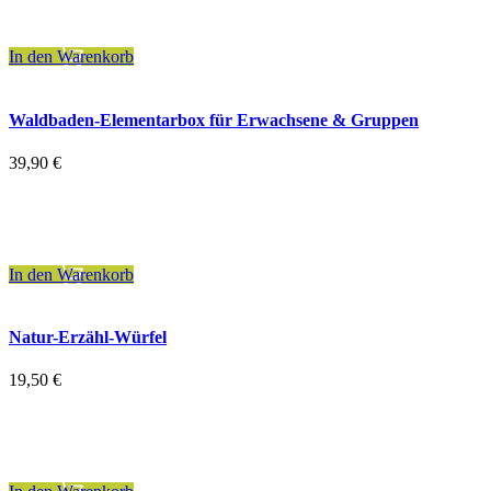
zzgl.
Versandkosten
In den Warenkorb
Waldbaden-Elementarbox für Erwachsene & Gruppen
39,90
€
inkl. 7 % MwSt.
zzgl.
Versandkosten
In den Warenkorb
Natur-Erzähl-Würfel
19,50
€
inkl. 19 % MwSt.
zzgl.
Versandkosten