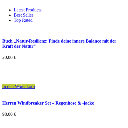
Latest Products
Best Seller
Top Rated
Buch „Natur-Resilienz: Finde deine innere Balance mit der
Kraft der Natur“
20,00
€
inkl. 7 % MwSt.
zzgl.
Versandkosten
In den Warenkorb
Herren Windbreaker Set – Regenhose & -jacke
98,00
€
inkl. MwSt.