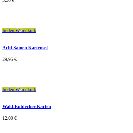
3,50
€
inkl. 19 % MwSt.
zzgl.
Versandkosten
In den Warenkorb
Acht Samen Kartenset
29,95
€
inkl. 7 % MwSt.
zzgl.
Versandkosten
In den Warenkorb
Wald-Entdecker-Karten
12,00
€
inkl. 7 % MwSt.