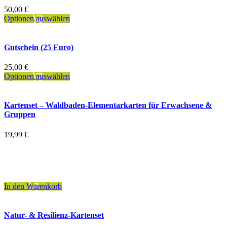
50,00
€
Optionen auswählen
Gutschein (25 Euro)
25,00
€
Optionen auswählen
Kartenset – Waldbaden-Elementarkarten für Erwachsene &
Gruppen
19,99
€
inkl. 7 % MwSt.
zzgl.
Versandkosten
In den Warenkorb
Natur- & Resilienz-Kartenset