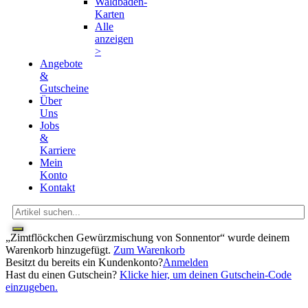
Waldbaden-
Karten
Alle
anzeigen
>
Angebote
&
Gutscheine
Über
Uns
Jobs
&
Karriere
Mein
Konto
Kontakt
„Zimtflöckchen Gewürzmischung von Sonnentor“ wurde deinem
Warenkorb hinzugefügt.
Zum Warenkorb
Besitzt du bereits ein Kundenkonto?
Anmelden
Hast du einen Gutschein?
Klicke hier, um deinen Gutschein-Code
einzugeben.