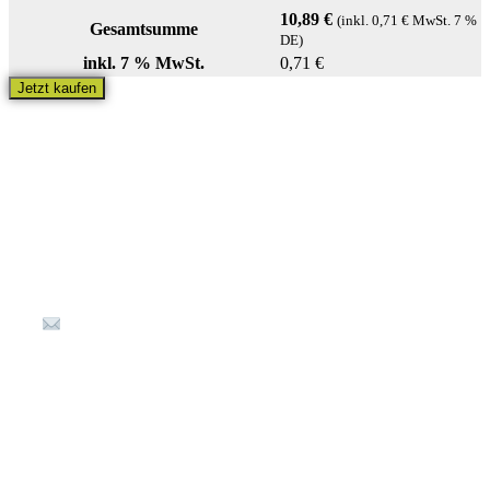
10,89
€
(inkl.
0,71
€
MwSt. 7 %
Gesamtsumme
DE)
inkl. 7 % MwSt.
0,71
€
Jetzt kaufen
Kontakt
Kellereistraße 1
67487 St. Martin
(+49) 6323 80 898-36
info@Waldladen-Stmartin.de
Öffnungszeiten
Montag – Freitag: 9:00 – 17:00 Uhr
Samstag: 10:00 – 16:00 Uhr (Jan. / Feb. samstags