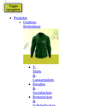
Toggle
navigation
Produkte
Outdoor-
Bekleidung
T-
Shirts
&
Langarmshirts
Hoodies
&
Sweatjacken
Regenjacken
&
Softshelljacken