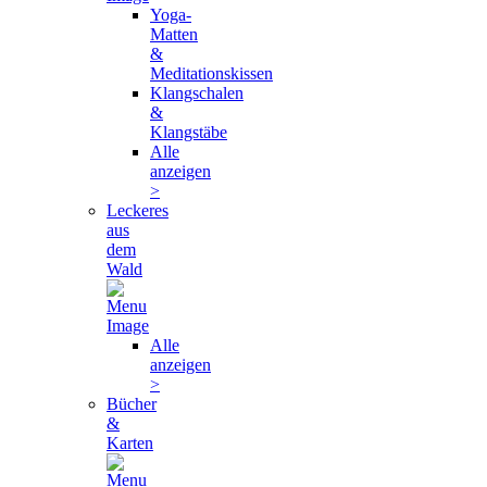
Yoga-
Matten
&
Meditationskissen
Klangschalen
&
Klangstäbe
Alle
anzeigen
>
Leckeres
aus
dem
Wald
Alle
anzeigen
>
Bücher
&
Karten