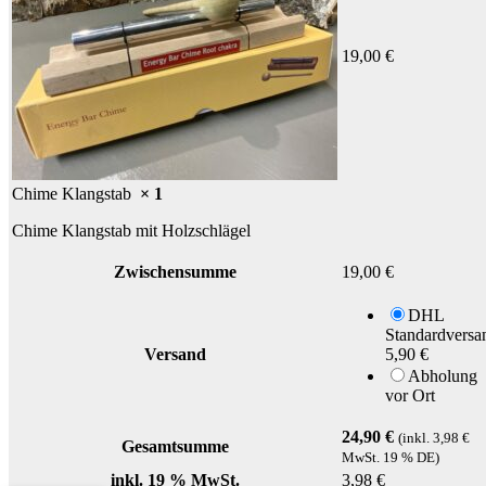
19,00
€
Chime Klangstab
× 1
Chime Klangstab mit Holzschlägel
Zwischensumme
19,00
€
DHL
Standardversa
Versand
5,90
€
Abholung
vor Ort
24,90
€
(inkl.
3,98
€
Gesamtsumme
MwSt. 19 % DE)
inkl. 19 % MwSt.
3,98
€