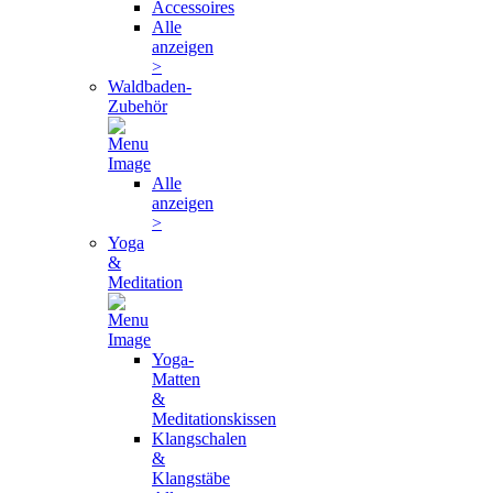
Accessoires
Alle
anzeigen
>
Waldbaden-
Zubehör
Alle
anzeigen
>
Yoga
&
Meditation
Yoga-
Matten
&
Meditationskissen
Klangschalen
&
Klangstäbe