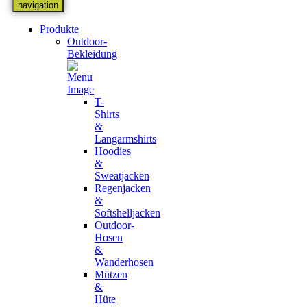
navigation
Produkte
Outdoor-
Bekleidung
T-
Shirts
&
Langarmshirts
Hoodies
&
Sweatjacken
Regenjacken
&
Softshelljacken
Outdoor-
Hosen
&
Wanderhosen
Mützen
&
Hüte