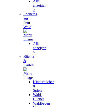
Alle
anzeigen
>
Leckeres
aus
dem
Wald
Alle
anzeigen
>
Bücher
&
Karten
Kinderbücher
&
Spiele
Wald-
Bücher
Waldbaden-