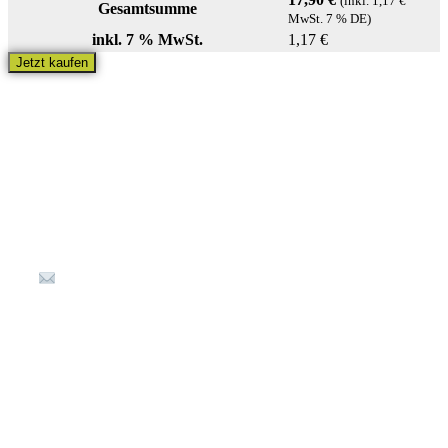
(inkl.
1,17
€
Gesamtsumme
MwSt. 7 % DE)
inkl. 7 % MwSt.
1,17
€
Jetzt kaufen
Kontakt
Kellereistraße 1
67487 St. Martin
(+49) 6323 80 898-36
info@Waldladen-Stmartin.de
Öffnungszeiten
Montag – Freitag: 9:00 – 17:00 Uhr
Samstag: 10:00 – 16:00 Uhr (Jan. / Feb. samstags