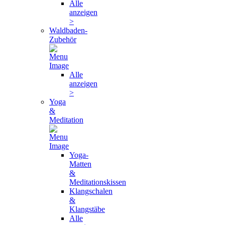
Alle
anzeigen
>
Waldbaden-
Zubehör
Alle
anzeigen
>
Yoga
&
Meditation
Yoga-
Matten
&
Meditationskissen
Klangschalen
&
Klangstäbe
Alle