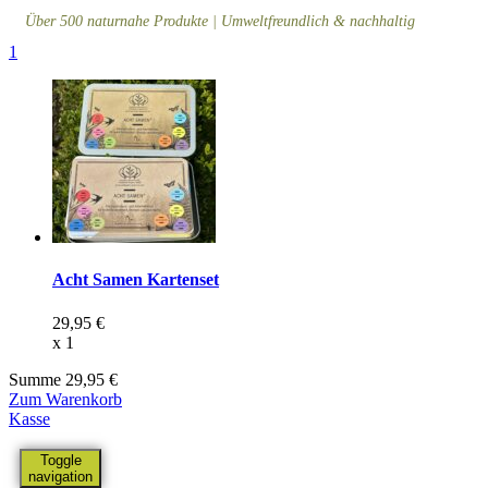
Über 500 naturnahe Produkte | Umweltfreundlich & nachhaltig
1
Acht Samen Kartenset
29,95
€
x
1
Summe
29,95
€
Zum Warenkorb
Kasse
Toggle
navigation