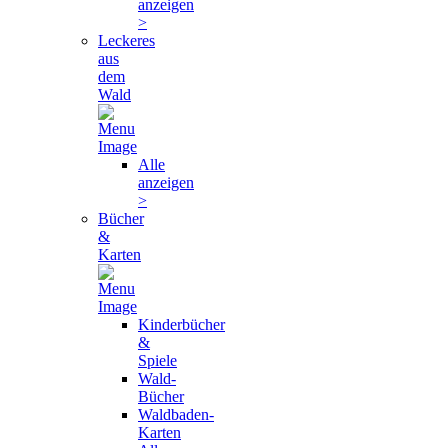
anzeigen
>
Leckeres
aus
dem
Wald
Alle
anzeigen
>
Bücher
&
Karten
Kinderbücher
&
Spiele
Wald-
Bücher
Waldbaden-
Karten