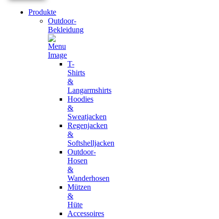
Produkte
Outdoor-
Bekleidung
T-
Shirts
&
Langarmshirts
Hoodies
&
Sweatjacken
Regenjacken
&
Softshelljacken
Outdoor-
Hosen
&
Wanderhosen
Mützen
&
Hüte
Accessoires