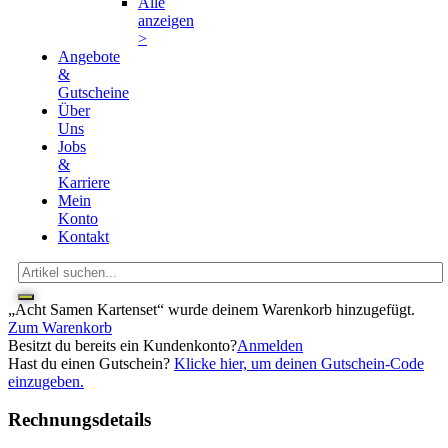
Alle
anzeigen
>
Angebote
&
Gutscheine
Über
Uns
Jobs
&
Karriere
Mein
Konto
Kontakt
„Acht Samen Kartenset“ wurde deinem Warenkorb hinzugefügt.
Zum Warenkorb
Besitzt du bereits ein Kundenkonto?
Anmelden
Hast du einen Gutschein?
Klicke hier, um deinen Gutschein-Code
einzugeben.
Rechnungsdetails