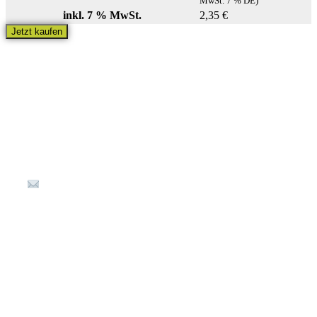
MwSt. 7 % DE)
inkl. 7 % MwSt.
2,35
€
Jetzt kaufen
Kontakt
Kellereistraße 1
67487 St. Martin
(+49) 6323 80 898-36
info@Waldladen-Stmartin.de
Öffnungszeiten
Montag – Freitag: 9:00 – 17:00 Uhr
Samstag: 10:00 – 16:00 Uhr (Jan. / Feb. samstags
geschlossen)