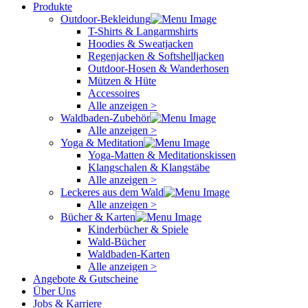
Produkte
Outdoor-Bekleidung
T-Shirts & Langarmshirts
Hoodies & Sweatjacken
Regenjacken & Softshelljacken
Outdoor-Hosen & Wanderhosen
Mützen & Hüte
Accessoires
Alle anzeigen >
Waldbaden-Zubehör
Alle anzeigen >
Yoga & Meditation
Yoga-Matten & Meditationskissen
Klangschalen & Klangstäbe
Alle anzeigen >
Leckeres aus dem Wald
Alle anzeigen >
Bücher & Karten
Kinderbücher & Spiele
Wald-Bücher
Waldbaden-Karten
Alle anzeigen >
Angebote & Gutscheine
Über Uns
Jobs & Karriere