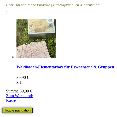
Über 500 naturnahe Produkte | Umweltfreundlich & nachhaltig
1
Waldbaden-Elementarbox für Erwachsene & Gruppen
39,90
€
x
1
Summe
39,90
€
Zum Warenkorb
Kasse
Toggle navigation