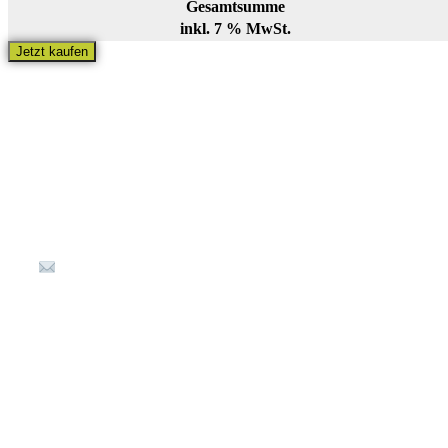
Gesamtsumme
inkl. 7 % MwSt.
Jetzt kaufen
Kontakt
Kellereistraße 1
67487 St. Martin
(+49) 6323 80 898-36
info@Waldladen-Stmartin.de
Öffnungszeiten
Montag – Freitag: 9:00 – 17:00 Uhr
Samstag: 10:00 – 16:00 Uhr (Jan. /
Feb. samstags geschlossen)