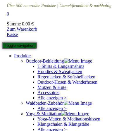
Über 500 naturnahe Produkte | Umweltfreundlich & nachhaltig
0
Summe
0,00
€
Zum Warenkorb
Kasse
Toggle navigation
Produkte
Outdoor-Bekleidung
T-Shirts & Langarmshirts
Hoodies & Sweatjacken
Regenjacken & Softshelljacken
Outdoor-Hosen & Wanderhosen
Mützen & Hüte
Accessoires
Alle anzeigen >
Waldbaden-Zubehör
Alle anzeigen >
Yoga & Meditation
Yoga-Matten & Meditationskissen
Klangschalen & Klangstäbe
Alle anzeigen >