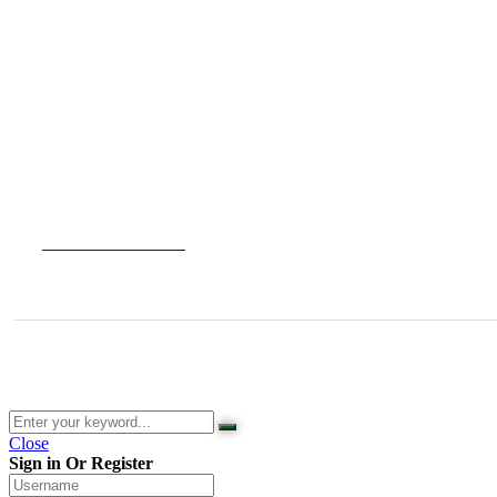
Kontakt
AGB
Impressum
Widerrufsbelehrung
Versandarten
Datenschutzerklärung
© 2026 Waldladen St. Martin | Deutsche Akademie für Waldbaden u
Close
Sign in Or Register