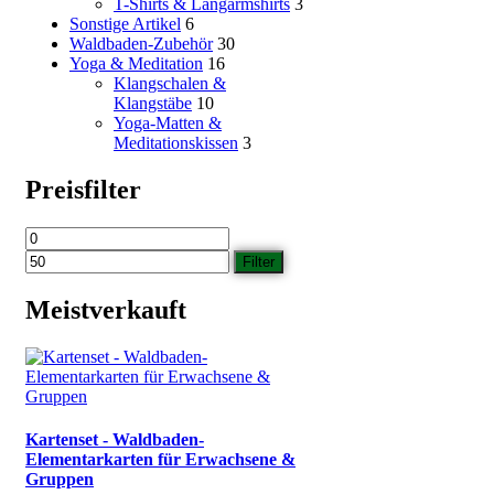
T-Shirts & Langarmshirts
3
Sonstige Artikel
6
Waldbaden-Zubehör
30
Yoga & Meditation
16
Klangschalen &
Klangstäbe
10
Yoga-Matten &
Meditationskissen
3
Preisfilter
Min.
Max.
Preis
Preis
Filter
Meistverkauft
Kartenset - Waldbaden-
Elementarkarten für Erwachsene &
Gruppen