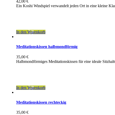
42,00
€
Ein Koshi Windspiel verwandelt jeden Ort in eine kleine Kl
inkl. 19 % MwSt.
zzgl.
Versandkosten
In den Warenkorb
Meditationskissen halbmondförmig
35,00
€
Halbmondförmiges Meditationskissen für eine ideale Sitzhal
inkl. 19 % MwSt.
zzgl.
Versandkosten
In den Warenkorb
Meditationskissen rechteckig
35,00
€