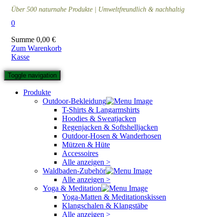
Über 500 naturnahe Produkte | Umweltfreundlich & nachhaltig
0
Summe
0,00
€
Zum Warenkorb
Kasse
Toggle navigation
Produkte
Outdoor-Bekleidung
T-Shirts & Langarmshirts
Hoodies & Sweatjacken
Regenjacken & Softshelljacken
Outdoor-Hosen & Wanderhosen
Mützen & Hüte
Accessoires
Alle anzeigen >
Waldbaden-Zubehör
Alle anzeigen >
Yoga & Meditation
Yoga-Matten & Meditationskissen
Klangschalen & Klangstäbe
Alle anzeigen >