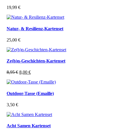
19,99
€
Natur- & Resilienz-Kartenset
25,00
€
Ze(h)n-Geschichten-Kartenset
Ursprünglicher
Aktueller
8,95
€
8,00
€
Preis
Preis
war:
ist:
8,95 €
8,00 €.
Outdoor-Tasse (Emaille)
3,50
€
Acht Samen Kartenset