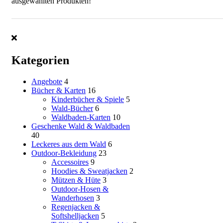
ausgewählten Produkten!
Kategorien
Angebote
4
Bücher & Karten
16
Kinderbücher & Spiele
5
Wald-Bücher
6
Waldbaden-Karten
10
Geschenke Wald & Waldbaden
40
Leckeres aus dem Wald
6
Outdoor-Bekleidung
23
Accessoires
9
Hoodies & Sweatjacken
2
Mützen & Hüte
3
Outdoor-Hosen &
Wanderhosen
3
Regenjacken &
Softshelljacken
5