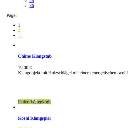
24
36
Page:
1
2
→
Chime Klangstab
19,00
€
Klangobjekt mit Holzschlägel mit einem energetischen, woh
inkl. 19 % MwSt.
zzgl.
Versandkosten
In den Warenkorb
Koshi Klangspiel