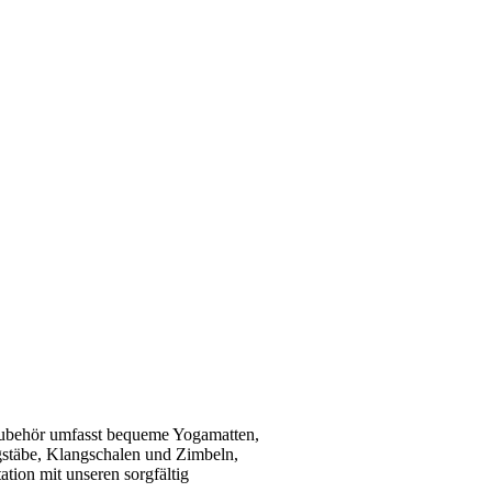
a-Zubehör umfasst bequeme Yogamatten,
ngstäbe, Klangschalen und Zimbeln,
tion mit unseren sorgfältig