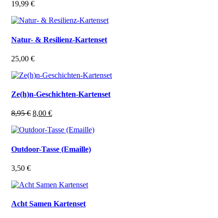
19,99
€
Natur- & Resilienz-Kartenset
25,00
€
Ze(h)n-Geschichten-Kartenset
Ursprünglicher
Aktueller
8,95
€
8,00
€
Preis
Preis
war:
ist:
8,95 €
8,00 €.
Outdoor-Tasse (Emaille)
3,50
€
Acht Samen Kartenset