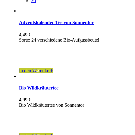
36
Adventskalender Tee von Sonnentor
4,49
€
Sorte: 24 verschiedene Bio-Aufgussbeutel
inkl. 7 % MwSt.
zzgl.
Versandkosten
In den Warenkorb
Bio Wildkräutertee
4,99
€
Bio Wildkräutertee von Sonnentor
inkl. 7 % MwSt.
zzgl.
Versandkosten