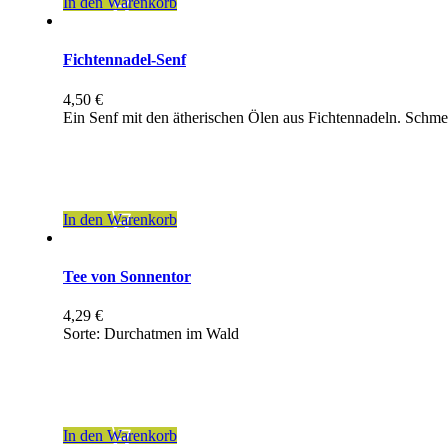
In den Warenkorb
Fichtennadel-Senf
4,50
€
Ein Senf mit den ätherischen Ölen aus Fichtennadeln. Schm
inkl. 7 % MwSt.
zzgl.
Versandkosten
In den Warenkorb
Tee von Sonnentor
4,29
€
Sorte: Durchatmen im Wald
inkl. 7 % MwSt.
zzgl.
Versandkosten
In den Warenkorb