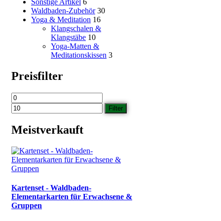
Sonstige Artikel
6
Waldbaden-Zubehör
30
Yoga & Meditation
16
Klangschalen &
Klangstäbe
10
Yoga-Matten &
Meditationskissen
3
Preisfilter
Min.
Max.
Preis
Preis
Filter
Meistverkauft
Kartenset - Waldbaden-
Elementarkarten für Erwachsene &
Gruppen