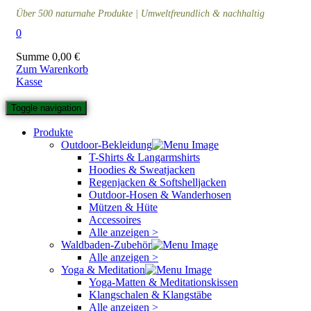
Über 500 naturnahe Produkte | Umweltfreundlich & nachhaltig
0
Summe
0,00
€
Zum Warenkorb
Kasse
Toggle navigation
Produkte
Outdoor-Bekleidung
T-Shirts & Langarmshirts
Hoodies & Sweatjacken
Regenjacken & Softshelljacken
Outdoor-Hosen & Wanderhosen
Mützen & Hüte
Accessoires
Alle anzeigen >
Waldbaden-Zubehör
Alle anzeigen >
Yoga & Meditation
Yoga-Matten & Meditationskissen
Klangschalen & Klangstäbe
Alle anzeigen >