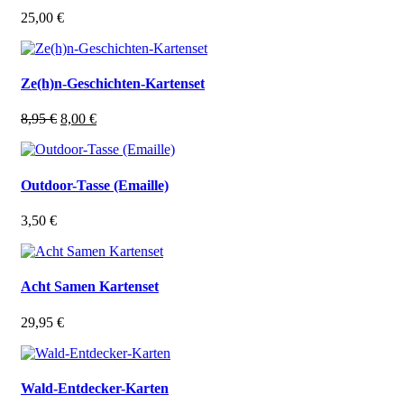
25,00
€
Ze(h)n-Geschichten-Kartenset
Ursprünglicher
Aktueller
8,95
€
8,00
€
Preis
Preis
war:
ist:
8,95 €
8,00 €.
Outdoor-Tasse (Emaille)
3,50
€
Acht Samen Kartenset
29,95
€
Wald-Entdecker-Karten