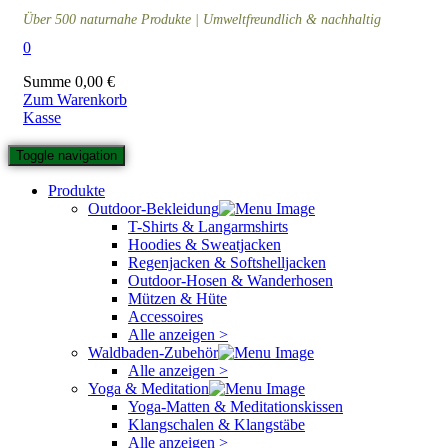
Über 500 naturnahe Produkte | Umweltfreundlich & nachhaltig
0
Summe
0,00
€
Zum Warenkorb
Kasse
Toggle navigation
Produkte
Outdoor-Bekleidung
T-Shirts & Langarmshirts
Hoodies & Sweatjacken
Regenjacken & Softshelljacken
Outdoor-Hosen & Wanderhosen
Mützen & Hüte
Accessoires
Alle anzeigen >
Waldbaden-Zubehör
Alle anzeigen >
Yoga & Meditation
Yoga-Matten & Meditationskissen
Klangschalen & Klangstäbe
Alle anzeigen >