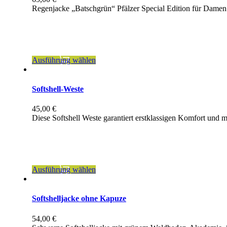
Die
Regenjacke „Batschgrün“ Pfälzer Special Edition für Dame
Optionen
können
inkl. MwSt.
auf
der
zzgl.
Versandkosten
Produktseite
gewählt
Dieses
Ausführung wählen
werden
Produkt
weist
mehrere
Softshell-Weste
Varianten
auf.
45,00
€
Die
Diese Softshell Weste garantiert erstklassigen Komfort und 
Optionen
können
inkl. MwSt.
auf
der
zzgl.
Versandkosten
Produktseite
gewählt
Dieses
Ausführung wählen
werden
Produkt
weist
mehrere
Softshelljacke ohne Kapuze
Varianten
auf.
54,00
€
Die