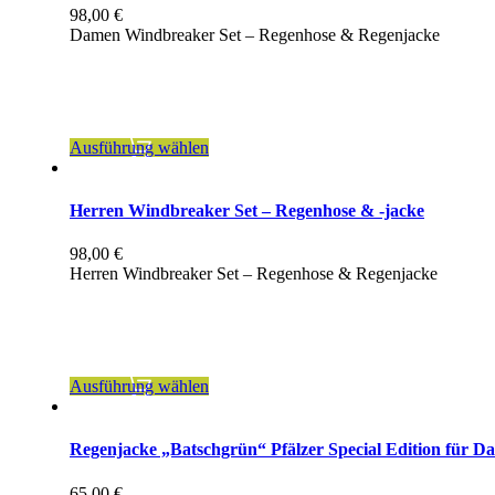
98,00
€
Damen Windbreaker Set – Regenhose & Regenjacke
inkl. MwSt.
zzgl.
Versandkosten
Dieses
Ausführung wählen
Produkt
weist
mehrere
Herren Windbreaker Set – Regenhose & -jacke
Varianten
auf.
98,00
€
Die
Herren Windbreaker Set – Regenhose & Regenjacke
Optionen
können
inkl. MwSt.
auf
der
zzgl.
Versandkosten
Produktseite
gewählt
Dieses
Ausführung wählen
werden
Produkt
weist
mehrere
Regenjacke „Batschgrün“ Pfälzer Special Edition für D
Varianten
auf.
65,00
€