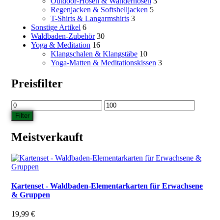
Outdoor-Hosen & Wanderhosen
3
Regenjacken & Softshelljacken
5
T-Shirts & Langarmshirts
3
Sonstige Artikel
6
Waldbaden-Zubehör
30
Yoga & Meditation
16
Klangschalen & Klangstäbe
10
Yoga-Matten & Meditationskissen
3
Preisfilter
Min.
Max.
Preis
Preis
Filter
Meistverkauft
Kartenset - Waldbaden-Elementarkarten für Erwachsene
& Gruppen
19,99
€