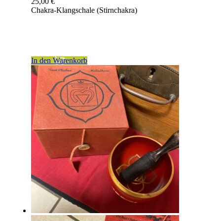
25,00
€
Chakra-Klangschale (Stirnchakra)
inkl. 19 % MwSt.
zzgl.
Versandkosten
In den Warenkorb