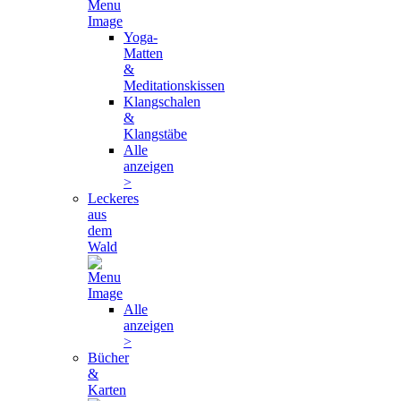
Yoga-
Matten
&
Meditationskissen
Klangschalen
&
Klangstäbe
Alle
anzeigen
>
Leckeres
aus
dem
Wald
Alle
anzeigen
>
Bücher
&
Karten