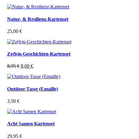
Natur- & Resilienz-Kartenset
25,00
€
Ze(h)n-Geschichten-Kartenset
Ursprünglicher
Aktueller
8,95
€
8,00
€
Preis
Preis
war:
ist:
8,95 €
8,00 €.
Outdoor-Tasse (Emaille)
3,50
€
Acht Samen Kartenset
29,95
€