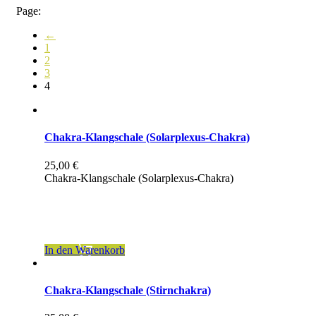
Page:
←
1
2
3
4
Chakra-Klangschale (Solarplexus-Chakra)
25,00
€
Chakra-Klangschale (Solarplexus-Chakra)
inkl. 19 % MwSt.
zzgl.
Versandkosten
In den Warenkorb
Chakra-Klangschale (Stirnchakra)