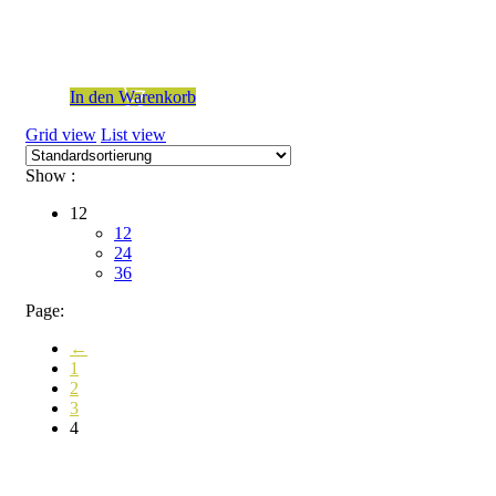
inkl. 19 % MwSt.
zzgl.
Versandkosten
In den Warenkorb
Grid view
List view
Show :
12
12
24
36
Page:
←
1
2
3
4
Kontakt