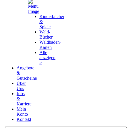
Kinderbücher
&
Spiele
Wald-
Bücher
Waldbaden-
Karten
Alle
anzeigen
>
Angebote
&
Gutscheine
Über
Uns
Jobs
&
Karriere
Mein
Konto
Kontakt