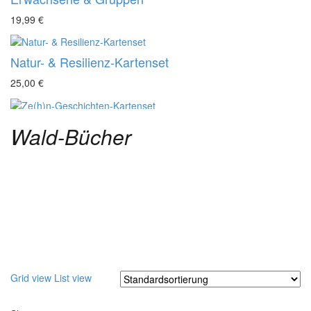
19,99
€
Natur- & Resilienz-Kartenset
25,00
€
Ze(h)n-Geschichten-Kartenset
Wald-Bücher
8,95
€
8,00
€
Grid view
List view