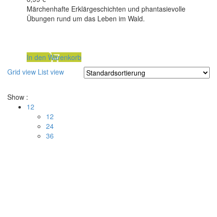
Märchenhafte Erklärgeschichten und phantasievolle
Übungen rund um das Leben im Wald.
inkl. 7 % MwSt.
Wald-Entdecker-Karten
zzgl.
Versandkosten
12,00
€
In den Warenkorb
Grid view
List view
Show :
12
12
24
36
Kontakt
Öffnungszeiten
Kellereistraße 1
Montag – Freitag: 9:00 –
17:00 Uhr
67487 St. Martin