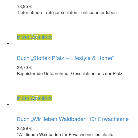
18,95
€
Tiefer atmen - ruhiger schlafen - entspannter leben.
inkl. 7 % MwSt.
zzgl.
Versandkosten
In den Warenkorb
Buch „Storiez Pfalz – Lifestyle & Home“
29,70
€
Begeisternde Unternehmer-Geschichten aus der Pfalz
inkl. 7 % MwSt.
zzgl.
Versandkosten
In den Warenkorb
Buch „Wir lieben Waldbaden“ für Erwachsene
Acht Samen Kartenset
22,99
€
"Wir lieben Waldbaden für Erwachsene" beinhaltet
29,95
€