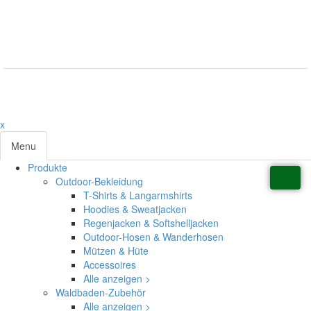
Datenschutzerklärung
© 2026 Waldladen St. Martin | Deutsche Akademie für Waldbaden
und Gesundheit | Jasmin Schlimm-Thierjung
x
Menu
Produkte
Toggl
Outdoor-Bekleidung
navig
T-Shirts & Langarmshirts
Hoodies & Sweatjacken
Regenjacken & Softshelljacken
Outdoor-Hosen & Wanderhosen
Mützen & Hüte
Accessoires
Alle anzeigen >
Waldbaden-Zubehör
Alle anzeigen >