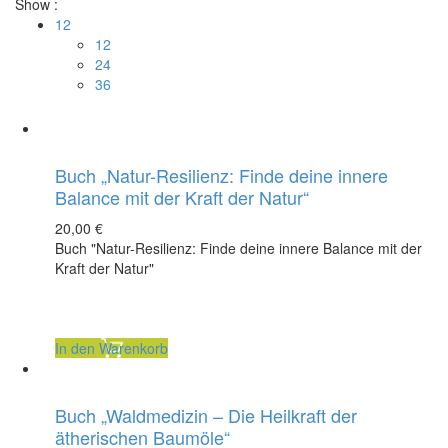
Show :
12
12
24
36
Buch „Natur-Resilienz: Finde deine innere
Balance mit der Kraft der Natur“
20,00
€
Buch "Natur-Resilienz: Finde deine innere Balance mit der
Kraft der Natur"
inkl. 7 % MwSt.
Outdoor-Tasse (Emaille)
zzgl.
Versandkosten
3,50
€
In den Warenkorb
Buch „Waldmedizin – Die Heilkraft der
ätherischen Baumöle“